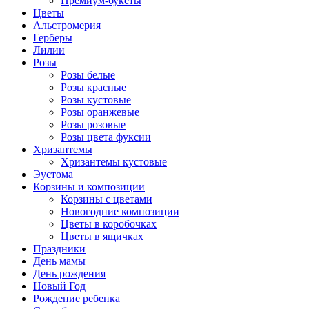
Премиум-букеты
Цветы
Альстромерия
Герберы
Лилии
Розы
Розы белые
Розы красные
Розы кустовые
Розы оранжевые
Розы розовые
Розы цвета фуксии
Хризантемы
Хризантемы кустовые
Эустома
Корзины и композиции
Корзины с цветами
Новогодние композиции
Цветы в коробочках
Цветы в ящичках
Праздники
День мамы
День рождения
Новый Год
Рождение ребенка