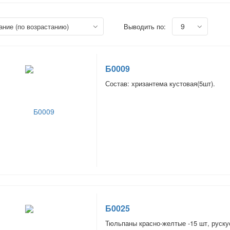
9
вание (по возрастанию)
Выводить по:
Б0009
Состав: хризантема кустовая(5шт).
Б0025
Тюльпаны красно-желтые -15 шт, руску