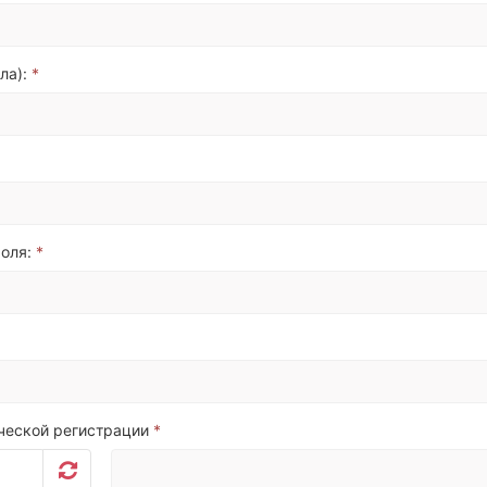
ла):
*
оля:
*
ической регистрации
*